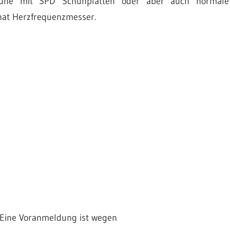
schuhe mit SPD Schuhplatten oder aber auch normale
 hat Herzfrequenzmesser.
 Eine Voranmeldung ist wegen