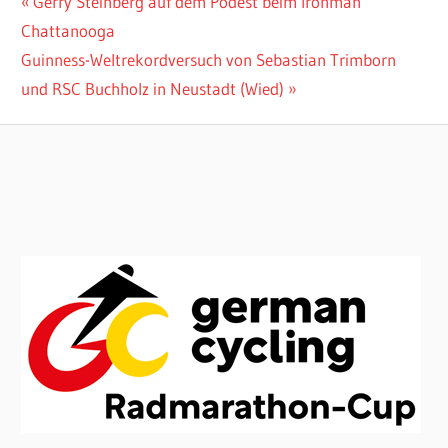
Beitragsnavigation
Vorheriger
Gerry Steinberg auf dem Podest beim Ironman
Beitrag:
Chattanooga
Nächster
Guinness-Weltrekordversuch von Sebastian Trimborn
Beitrag:
und RSC Buchholz in Neustadt (Wied)