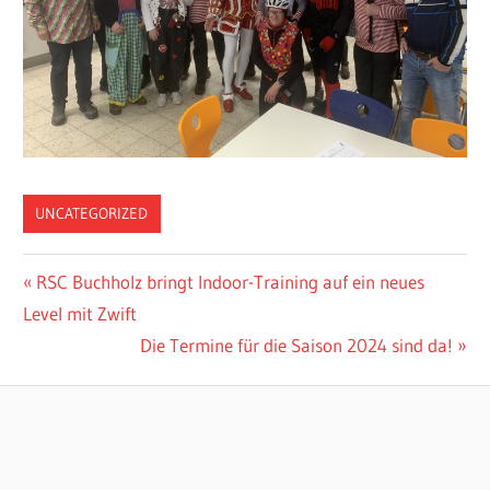
UNCATEGORIZED
Beitragsnavigation
Vorheriger
RSC Buchholz bringt Indoor-Training auf ein neues
Beitrag:
Level mit Zwift
Nächster
Die Termine für die Saison 2024 sind da!
Beitrag: