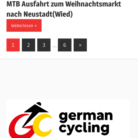
MTB Ausfahrt zum Weihnachtsmarkt
nach Neustadt(Wied)
Weiterlesen
Seitennummerierung
Nächste
1
2
3
…
6
»
Beiträge
der
Beiträge