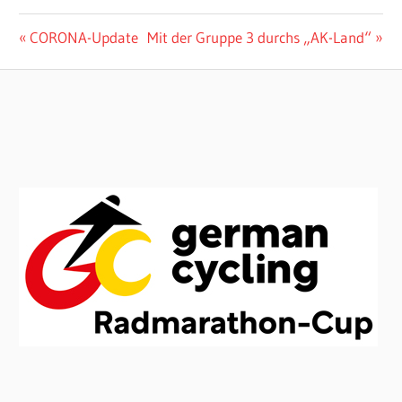
Beitragsnavigation
Vorheriger
Nächster
CORONA-Update
Mit der Gruppe 3 durchs „AK-Land“
Beitrag:
Beitrag: